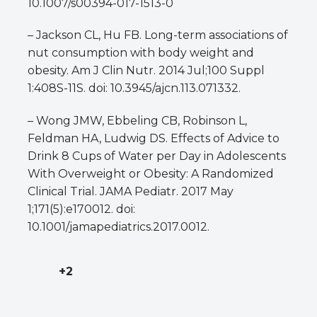
10.1007/s00394-017-1513-0
– Jackson CL, Hu FB. Long-term associations of
nut consumption with body weight and
obesity. Am J Clin Nutr. 2014 Jul;100 Suppl
1:408S-11S. doi: 10.3945/ajcn.113.071332.
– Wong JMW, Ebbeling CB, Robinson L,
Feldman HA, Ludwig DS. Effects of Advice to
Drink 8 Cups of Water per Day in Adolescents
With Overweight or Obesity: A Randomized
Clinical Trial. JAMA Pediatr. 2017 May
1;171(5):e170012. doi:
10.1001/jamapediatrics.2017.0012.
+2