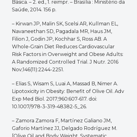
Básica. – 2. ed., 1. reimpr. – Brasília : Ministério da
Saúde, 2014. 156 p.
– Kirwan JP, Malin SK, Scelsi AR, Kullman EL,
Navaneethan SD, Pagadala MR, Haus JM,
Filion J, Godin JP, Kochhar S, Ross AB. A
Whole-Grain Diet Reduces Cardiovascular
Risk Factors in Overweight and Obese Adults:
A Randomized Controlled Trial. J Nutr. 2016
Nov;146(11):2244-2251.
– Elias S, Wisam S, Luai A, Massad B, Nimer A.
Lipotoxicity in Obesity: Benefit of Olive Oil. Adv
Exp Med Biol. 2017;960:607-617. doi:
10.1007/978-3-319-48382-5_26.
– Zamora Zamora F, Martínez Galiano JM,
Gaforio Martínez JJ, Delgado Rodríguez M.
[Olive Oil and Body Weight. Systematic