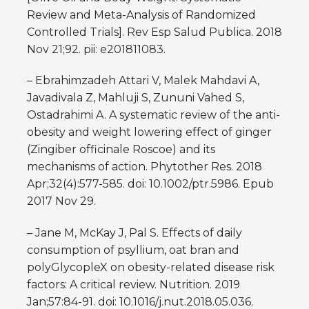
Review and Meta-Analysis of Randomized
Controlled Trials]. Rev Esp Salud Publica. 2018
Nov 21;92. pii: e201811083.
– Ebrahimzadeh Attari V, Malek Mahdavi A,
Javadivala Z, Mahluji S, Zununi Vahed S,
Ostadrahimi A. A systematic review of the anti-
obesity and weight lowering effect of ginger
(Zingiber officinale Roscoe) and its
mechanisms of action. Phytother Res. 2018
Apr;32(4):577-585. doi: 10.1002/ptr.5986. Epub
2017 Nov 29.
– Jane M, McKay J, Pal S. Effects of daily
consumption of psyllium, oat bran and
polyGlycopleX on obesity-related disease risk
factors: A critical review. Nutrition. 2019
Jan;57:84-91. doi: 10.1016/j.nut.2018.05.036.