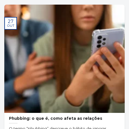
27
OUT
Phubbing: o que é, como afeta as relações
O termo “phubbing” descreve o hábito de ignorar