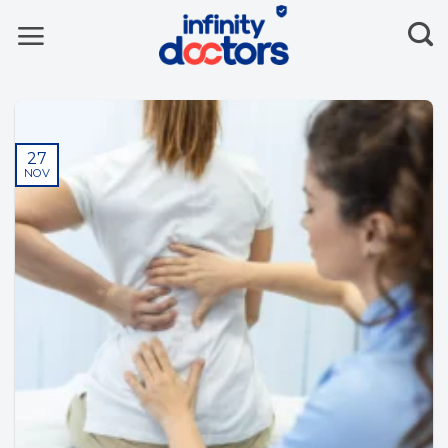
Skip
to
content
27
NOV