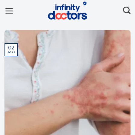
Skip
to
content
02
AGO