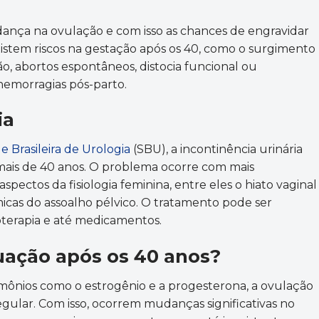
ança na ovulação e com isso as chances de engravidar
istem riscos na gestação após os 40, como o surgimento
ão, abortos espontâneos, distocia funcional ou
 hemorragias pós-parto.
ia
e Brasileira de Urologia
(SBU), a incontinência urinária
ais de 40 anos. O problema ocorre com mais
pectos da fisiologia feminina, entre eles o hiato vaginal
micas do assoalho pélvico. O tratamento pode ser
sioterapia e até medicamentos.
uação após os 40 anos?
nios como o estrogênio e a progesterona, a ovulação
gular. Com isso, ocorrem mudanças significativas no