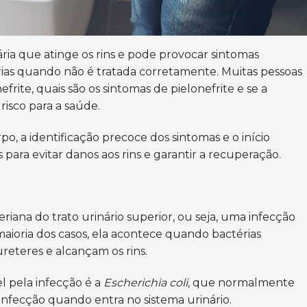
ária que atinge os rins e pode provocar sintomas
rias quando não é tratada corretamente. Muitas pessoas
rite, quais são os sintomas de pielonefrite e se a
isco para a saúde.
o, a identificação precoce dos sintomas e o início
 para evitar danos aos rins e garantir a recuperação.
riana do trato urinário superior, ou seja, uma infecção
maioria dos casos, ela acontece quando bactérias
reteres e alcançam os rins.
 pela infecção é a
Escherichia coli
, que normalmente
 infecção quando entra no sistema urinário.