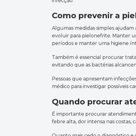
infecção.
Como prevenir a pie
Algumas medidas simples ajudam a 
evoluir para pielonefrite. Manter 
períodos e manter uma higiene ín
Também é essencial procurar tratam
evitando que as bactérias alcancem
Pessoas que apresentam infecçõe
médico para investigar possíveis ca
Quando procurar a
É importante procurar atendimen
febre alta, dor intensa nas costas, ca
Quanto mais cedo o diagnóstico e o