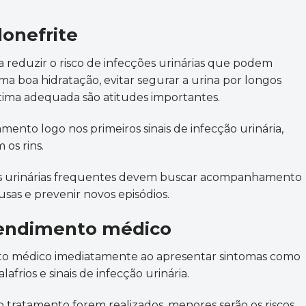
lonefrite
reduzir o risco de infecções urinárias que podem
uma boa hidratação, evitar segurar a urina por longos
tima adequada são atitudes importantes.
ento logo nos primeiros sinais de infecção urinária,
 os rins.
s urinárias frequentes devem buscar acompanhamento
usas e prevenir novos episódios.
tendimento médico
to médico imediatamente ao apresentar sintomas como
lafrios e sinais de infecção urinária.
 tratamento forem realizados, menores serão os riscos