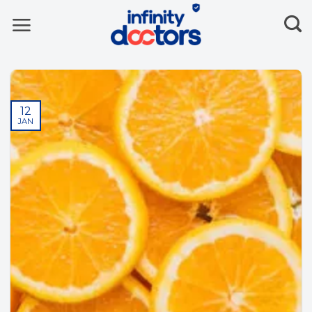
Skip
to
content
12
JAN